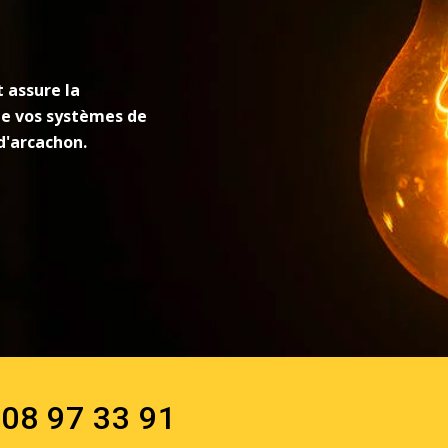
 assure la
de vos systèmes de
d'arcachon.
de vidéosurveillance de
t tranquillité d'esprit
 08 97 33 91