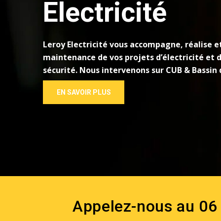
Electricité
Leroy Electricité vous accompagne, réalise et
maintenance de vos projets d’électricité et 
sécurité. Nous intervenons sur CUB & Bassin 
EN SAVOIR PLUS
Protégez votre site avec notre installation 
EN SAVOIR PLUS
pointe. Sécurité, surveillance en temps réel e
assurées pour vos équipements électriques.
Appelez-nous au 06