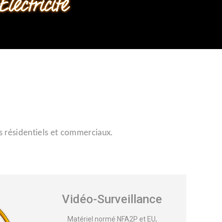
s résidentiels et commerciaux.
Vidéo-Surveillance
Matériel normé NFA2P et EU,