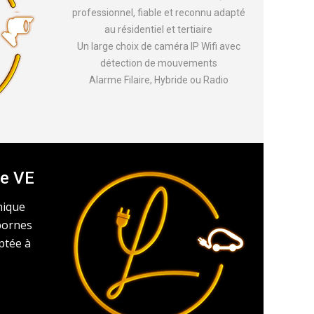
professionnel, fiable et reconnu adapté
au résidentiel et tertiaire
Un large choix de caméra IP Wifi avec
détection de mouvements
Alarme Filaire, Hybride ou Radio
ge VE
nique
 bornes
ptée à