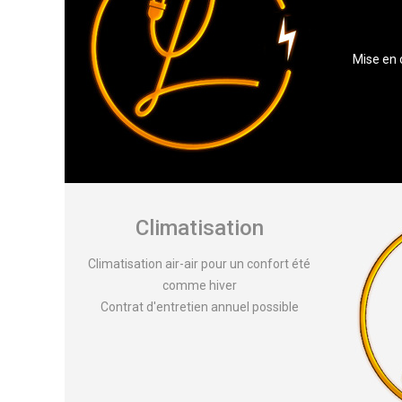
Mise en 
Climatisation
Climatisation air-air pour un confort été
comme hiver
Contrat d'entretien annuel possible